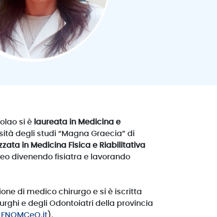
olao si è
26 - Martedì
laureata in Medicina e
12 
sità degli studi “Magna Graecia” di
19.30
20.00
20.30
14.00
14.30
15.00
15.3
zzata in Medicina Fisica e Riabilitativa
eo divenendo fisiatra e lavorando
sione di medico chirurgo e si è iscritta
rurghi e degli Odontoiatri della provincia
u FNOMCeO.it
).