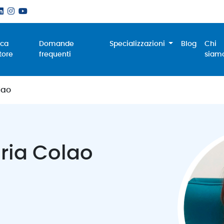
rca
Domande
Specializzazioni
Blog
Chi
tore
frequenti
siam
lao
ria Colao