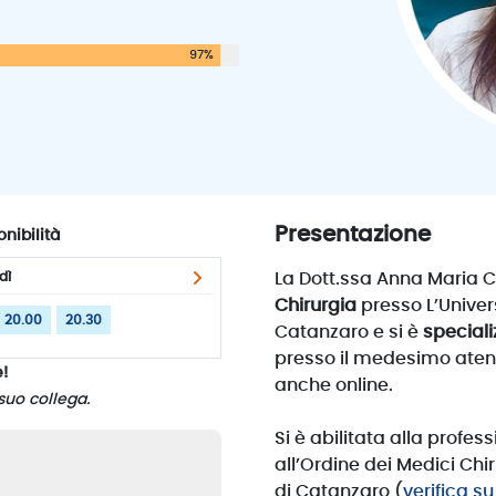
97%
Presentazione
nibilità
dì
La Dott.ssa Anna Maria C
11 Agosto 20
Chirurgia
presso L’Univer
20.00
20.30
14.00
14.30
15.00
15.30
19.00
Catanzaro e si è
speciali
presso il medesimo aten
!
anche online.
suo collega.
Si è abilitata alla profes
all’Ordine dei Medici Chi
di Catanzaro (
verifica s