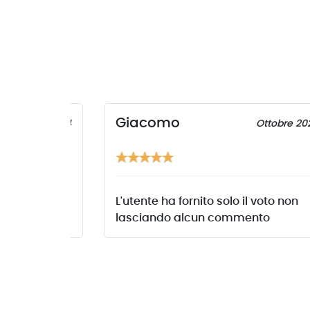
Giacomo
ovembre 2024
Ottobre 20
l voto non
L'utente ha fornito solo il voto non
ento
lasciando alcun commento