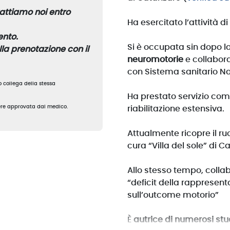
ntattiamo noi entro
Ha esercitato l’attività d
nto.
Si è occupata sin dopo l
ella prenotazione con il
neuromotorie
e collabora 
con Sistema sanitario Na
o collega della stessa
Ha prestato servizio co
sere approvata dal medico.
riabilitazione estensiva.
Attualmente ricopre il ru
cura “Villa del sole” di C
Allo stesso tempo, collab
“deficit della rappresen
sull’outcome motorio”
È
autrice di numerosi stud