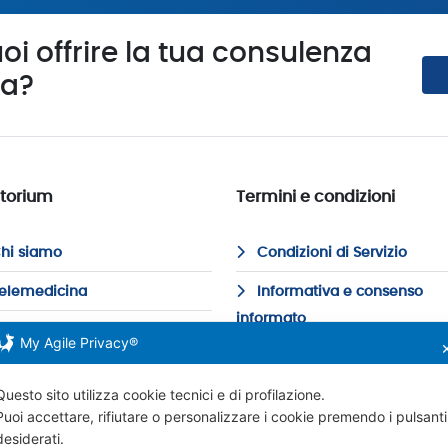
oi offrire la tua
consulenza
ma?
torium
Termini e condizioni
hi siamo
Condizioni di Servizio
elemedicina
Informativa e consenso
informato
AQ e Prezzi
My Agile Privacy®
Informativa Privacy
pecializzazioni
Questo sito utilizza cookie tecnici e di profilazione.
Cookie Policy
ottori online
Puoi accettare, rifiutare o personalizzare i cookie premendo i pulsanti
desiderati.