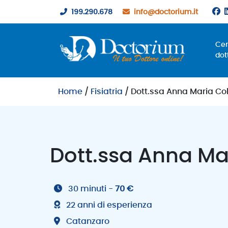
199.290.678
info@doctorium.it
Ce
dot
Home
/
Fisiatria
/ Dott.ssa Anna Maria Co
Dott.ssa Anna Ma
30 minuti -
70 €
22 anni di esperienza
Catanzaro