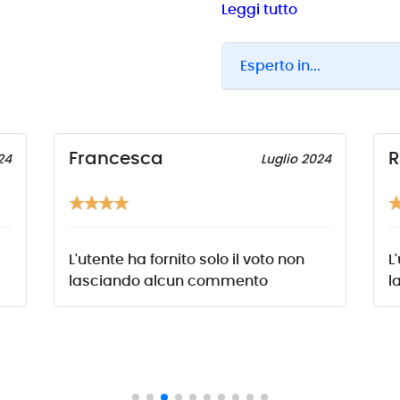
scientifiche internazional
Leggi tutto
nella valutazione clinic
alla protesi d’anca e di g
Esperto in...
di valutazione è davvero 
La Dott.ssa Anna Maria C
Per tale motivo, dopo es
Francesca
R
24
Luglio 2024
presente tra i
fisiatri onl
L'utente ha fornito solo il voto non
L
lasciando alcun commento
l