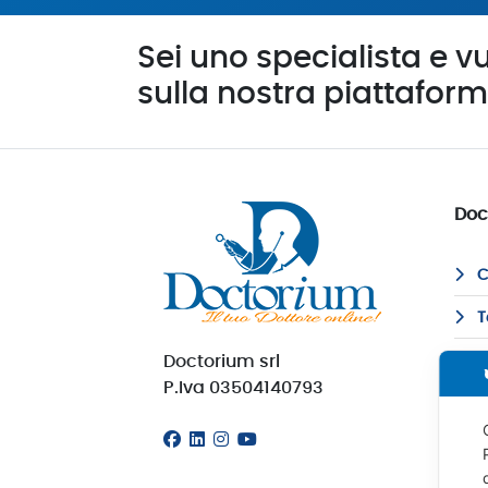
Sei uno specialista e vu
sulla nostra piattafor
Doc
C
T
Doctorium srl
F
P.Iva 03504140793
S
D